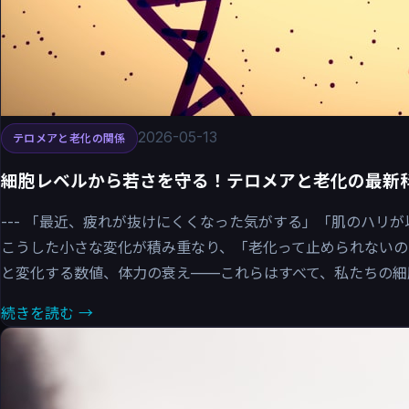
2026-05-13
テロメアと老化の関係
細胞レベルから若さを守る！テロメアと老化の最新
--- 「最近、疲れが抜けにくくなった気がする」「肌のハリ
こうした小さな変化が積み重なり、「老化って止められない
と変化する数値、体力の衰え——これらはすべて、私たちの細胞.
続きを読む →