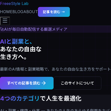
FreeeStyle Lab
HOME
BLOG
ABOUT
記事を読む →
🚀
AIが毎日自動配信する厳選メディア
AIと副業と、
あなたの自由な
生き方へ。
最新のAI情報と副業戦略で、あなたの自由な生き方をサポート
すべての記事を読む
このサイトについて
4つのカテゴリ
で人生を最適化
AI・副業・健康・仕事 — あなたの人生のあらゆる側面をカバ