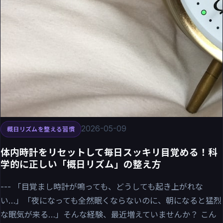
2026-05-09
概日リズムを整える習慣
体内時計をリセットして毎日スッキリ目覚める！科
学的に正しい「概日リズム」の整え方
--- 「目覚まし時計が鳴っても、どうしても起き上がれな
い…」「夜になっても全然眠くならないのに、朝になると猛烈
な眠気が来る…」そんな経験、最近増えていませんか？ こん