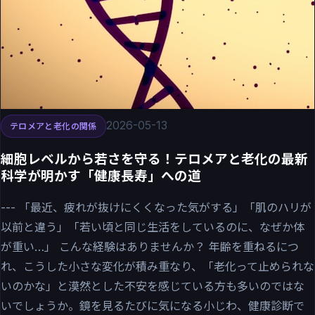
2026-05-13
テロメアと老化の関係
細胞レベルから若さを守る！テロメアと老化の最新
科学が明かす「健康長寿」への道
--- 「最近、疲れが抜けにくくなった気がする」「肌のハリが
以前と違う」「若い頃と同じ生活をしているのに、なぜか体
が重い…」 こんな経験はありませんか？ 年齢を重ねるにつ
れ、こうした小さな変化が積み重なり、「老化って止められな
いのかな」と漠然とした不安を感じている方も多いのではな
いでしょうか。鏡を見るたびに気になる小じわ、健康診断で