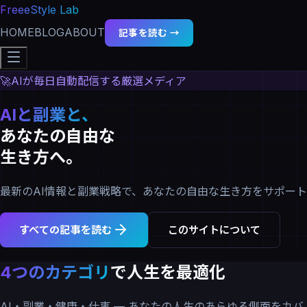
FreeeStyle Lab
HOME
BLOG
ABOUT
記事を読む →
🚀
AIが毎日自動配信する厳選メディア
AIと副業と、
あなたの自由な
生き方へ。
最新のAI情報と副業戦略で、あなたの自由な生き方をサポート
すべての記事を読む
このサイトについて
4つのカテゴリ
で人生を最適化
AI・副業・健康・仕事 — あなたの人生のあらゆる側面をカバ