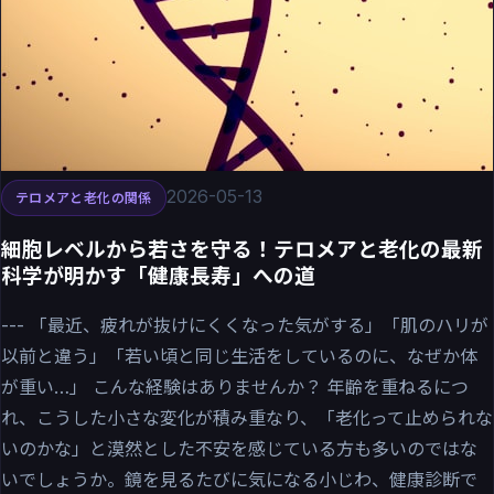
2026-05-13
テロメアと老化の関係
細胞レベルから若さを守る！テロメアと老化の最新
科学が明かす「健康長寿」への道
--- 「最近、疲れが抜けにくくなった気がする」「肌のハリが
以前と違う」「若い頃と同じ生活をしているのに、なぜか体
が重い…」 こんな経験はありませんか？ 年齢を重ねるにつ
れ、こうした小さな変化が積み重なり、「老化って止められな
いのかな」と漠然とした不安を感じている方も多いのではな
いでしょうか。鏡を見るたびに気になる小じわ、健康診断で