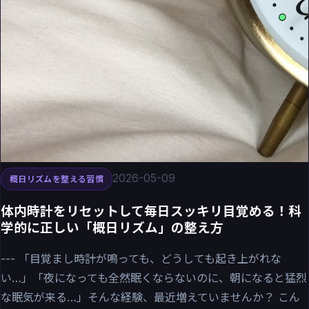
2026-05-09
概日リズムを整える習慣
体内時計をリセットして毎日スッキリ目覚める！科
学的に正しい「概日リズム」の整え方
--- 「目覚まし時計が鳴っても、どうしても起き上がれな
い…」「夜になっても全然眠くならないのに、朝になると猛烈
な眠気が来る…」そんな経験、最近増えていませんか？ こん