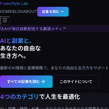
FreeeStyle Lab
HOME
BLOG
ABOUT
記事を読む →
🚀
AIが毎日自動配信する厳選メディア
AIと副業と、
あなたの自由な
生き方へ。
最新のAI情報と副業戦略で、あなたの自由な生き方をサポート
すべての記事を読む
このサイトについて
4つのカテゴリ
で人生を最適化
AI・副業・健康・仕事 — あなたの人生のあらゆる側面をカバ