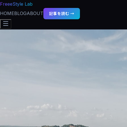
FreeeStyle Lab
HOME
BLOG
ABOUT
記事を読む →