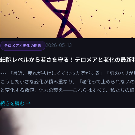
2026-05-13
テロメアと老化の関係
細胞レベルから若さを守る！テロメアと老化の最新
--- 「最近、疲れが抜けにくくなった気がする」「肌のハリ
こうした小さな変化が積み重なり、「老化って止められない
と変化する数値、体力の衰え——これらはすべて、私たちの細胞.
続きを読む →