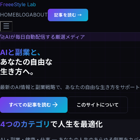
FreeeStyle Lab
HOME
BLOG
ABOUT
記事を読む →
🚀
AIが毎日自動配信する厳選メディア
AIと副業と、
あなたの自由な
生き方へ。
最新のAI情報と副業戦略で、あなたの自由な生き方をサポート
すべての記事を読む
このサイトについて
4つのカテゴリ
で人生を最適化
AI・副業・健康・仕事 — あなたの人生のあらゆる側面をカバ