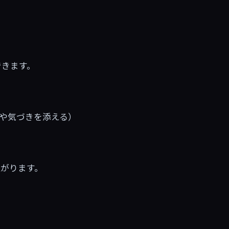
できます。
験や気づきを添える）
上がります。