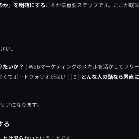
のか」を明確にする
ことが最重要ステップです。ここが曖
ださい。
りたいか？
| Webマーケティングのスキルを活かしてフリーラ
てポートフォリオが弱い | | 3 |
どんな人の話なら素直
クリアになります。
する
」とは限らない
ということです。