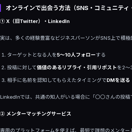
オンラインで出会う方法（SNS・コミュニティ
① X（旧Twitter）・LinkedIn
実は、多くの経験豊富なビジネスパーソンがSNS上で積
ターゲットとなる人を
5〜10人フォロー
する
投稿に対して
価値のあるリプライ・引用リポスト
を2〜
相手に名前を認知してもらえたタイミングで
DMを送る
LinkedInでは、共通の知人がいる場合に「〇〇さんの
② メンターマッチングサービス
専用のプラットフォームを使えば、最短で理想のメンター